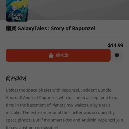
購買 GalaxyTales : Story of Rapunzel
$14.99
購物車
商品說明
Defeat the space pirates with Rapunzel, Incident Bundle
Android! Android Rapunzel, who has been asleep for a long
time in the basement of Planet Jimo, wakes up by Rose's
mistake. The entire interior of the shelter was occupied by
space pirates. But if the smart Rose and Android Rapunzel join
forces, anything is possible!