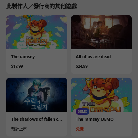
此製作人／發行商的其他遊戲
Product
Product
The ramsey
All of us are dead
Price
Price
$17.99
$24.99
DEMO
Product
Product
The shadows of fallen cit
The ramsey_DEMO
y
Availability
Price
預計上市
免費