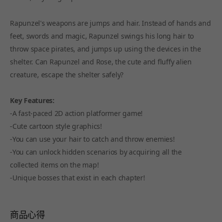
Rapunzel's weapons are jumps and hair. Instead of hands and
feet, swords and magic, Rapunzel swings his long hair to
throw space pirates, and jumps up using the devices in the
shelter. Can Rapunzel and Rose, the cute and fluffy alien
creature, escape the shelter safely?
Key Features:
-A fast-paced 2D action platformer game!
-Cute cartoon style graphics!
-You can use your hair to catch and throw enemies!
-You can unlock hidden scenarios by acquiring all the
collected items on the map!
-Unique bosses that exist in each chapter!
商品心得