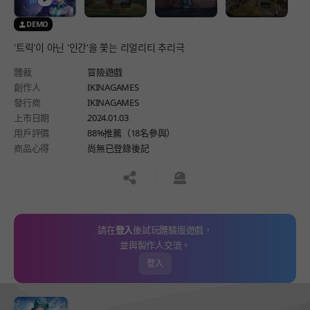
DEMO
'트릭'이 아닌 '인간'을 쫓는 리얼리티 추리극
體裁
冒險遊戲
創作人
IKINAGAMES
發行商
IKINAGAMES
上市日期
2024.01.03
用戶評價
88%推薦（18名參與）
商品心得
尚無已登錄後記
공유하기
신고하기
請在
登入
後試玩體驗版遊戲，
並與製作人交流。
登入