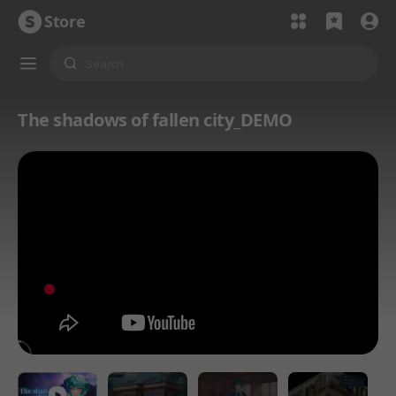
Store
The shadows of fallen city_DEMO