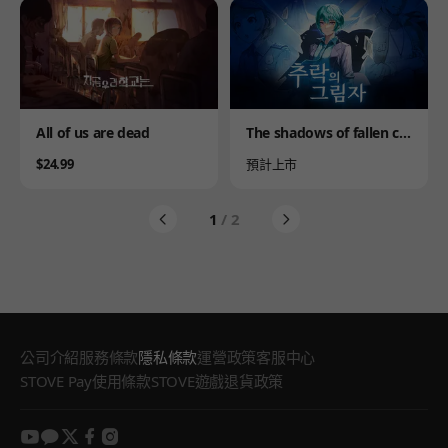
Product
Product
All of us are dead
The shadows of fallen cit
y
Price
Availability
$24.99
預計上市
1
/ 2
公司介紹
服務條款
隱私條款
運營政策
客服中心
STOVE Pay使用條款
STOVE遊戲退貨政策
youtube
kakao
twitter
facebook
instagram