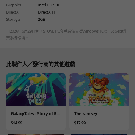
Graphics
Intel HD 530
DirectX
DirectX 11
Storage
2GB
自2026年6月29日起，STOVE PC客戶端僅支援Windows 10以上及64bit作
業系統環境。
此製作人／發行商的其他遊戲
Product
Product
GalaxyTales : Story of Ra
The ramsey
punzel
Price
Price
$14.99
$17.99