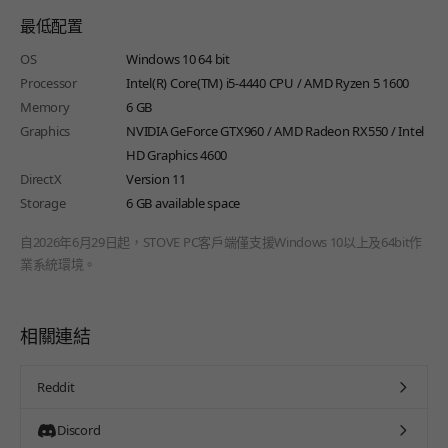
最低配置
OS
Windows 10 64 bit
Processor
Intel(R) Core(TM) i5-4440 CPU / AMD Ryzen 5 1600
Memory
6 GB
Graphics
NVIDIA GeForce GTX960 / AMD Radeon RX550 / Intel
HD Graphics 4600
DirectX
Version 11
Storage
6 GB available space
自2026年6月29日起，STOVE PC客戶端僅支援Windows 10以上及64bit作
業系統環境。
相關連結
Reddit
Discord