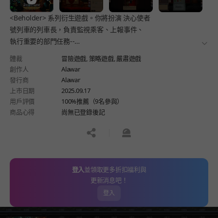
<Beholder> 系列衍生遊戲。你將扮演 決心使者
號列車的列車長，負責監視乘客、上報事件、
執行重要的部門任務--
더보
任務的機密程度取決於你對部門的忠誠度。請記住，
體裁
冒險遊戲,
策略遊戲,
嚴肅遊戲
成功完成任務對你至關重要!
創作人
Alawar
發行商
Alawar
上市日期
2025.09.17
用戶評價
100%推薦（9名參與）
商品心得
尚無已登錄後記
공유하기
신고하기
登入
並領取更多折扣福利與
更新消息吧！
登入