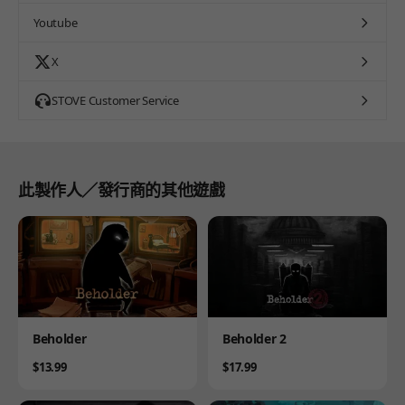
Youtube
X
STOVE Customer Service
此製作人／發行商的其他遊戲
Product
Product
Beholder
Beholder 2
Price
Price
$13.99
$17.99