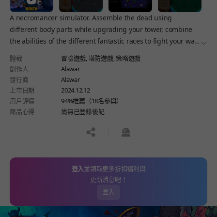
A necromancer simulator. Assemble the dead using
different body parts while upgrading your tower, combine
the abilities of the different fantastic races to fight your way
더보
through the hordes of enemies and overrun the ’chosen
體裁
冒險遊戲,
塔防遊戲,
策略遊戲
ones’.
創作人
Alawar
發行商
Alawar
上市日期
2024.12.12
用戶評價
94%推薦（18名參與）
商品心得
尚無已登錄後記
공유하기
신고하기
登入
並領取更多折扣福利與
更新消息吧！
登入