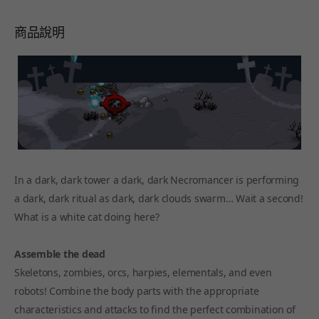
商品說明
In a dark, dark tower a dark, dark Necromancer is performing
a dark, dark ritual as dark, dark clouds swarm… Wait a second!
What is a white cat doing here?
Assemble the dead
Skeletons, zombies, orcs, harpies, elementals, and even
robots! Combine the body parts with the appropriate
characteristics and attacks to find the perfect combination of