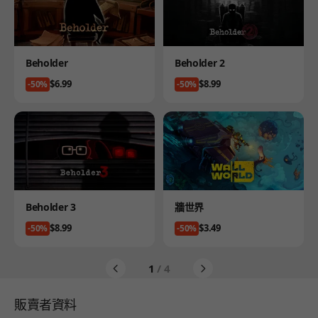
Product
Product
Beholder
Beholder 2
Price
Price
$6.99
$8.99
-50%
-50%
Product
Product
Beholder 3
牆世界
Price
Price
$8.99
$3.49
-50%
-50%
1
/ 4
販賣者資料