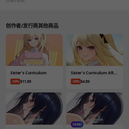
位操作系统。
创作者/发行商其他商品
Product
Product
Sister's Curriculum
Sister's Curriculum After
Story
Price
Price
$11.89
$4.89
-30%
-30%
DEMO