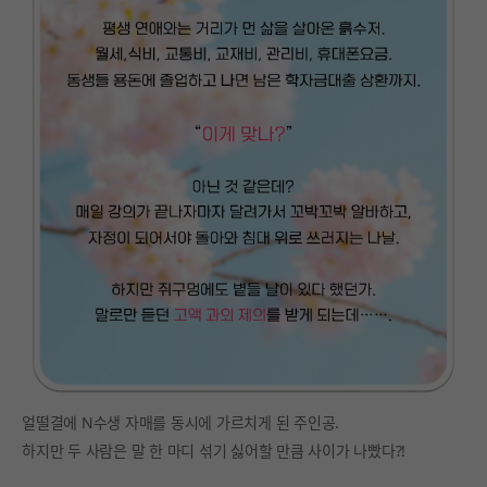
얼떨결에 N수생 자매를 동시에 가르치게 된 주인공.
하지만 두 사람은 말 한 마디 섞기 싫어할 만큼 사이가 나빴다?!