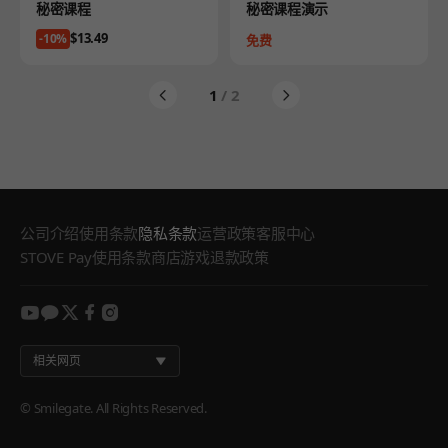
Product
Product
秘密课程
秘密课程演示
Price
$13.49
-10%
Price
免费
1
/ 2
公司介绍
使用条款
隐私条款
运营政策
客服中心
STOVE Pay使用条款
商店游戏退款政策
youtube
kakao
twitter
facebook
instagram
相关网页
© Smilegate. All Rights Reserved.