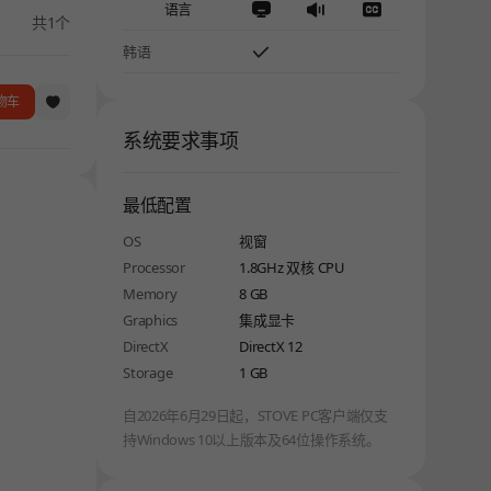
语言
共1个
韩语
物车
系统要求事项
最低配置
OS
视窗
Processor
1.8GHz 双核 CPU
Memory
8 GB
Graphics
集成显卡
DirectX
DirectX 12
Storage
1 GB
自2026年6月29日起，STOVE PC客户端仅支
持Windows 10以上版本及64位操作系统。