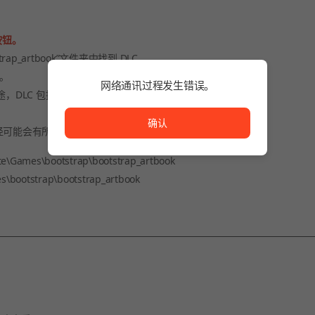
按钮。
trap_artbook”文件夹中找到 DLC。
。
网络通讯过程发生错误。
途，DLC 包括作曲家的昵称和歌曲标题。
网络通讯过程发生错误。
确认
径可能会有所不同。
\Games\bootstrap\bootstrap_artbook
bootstrap\bootstrap_artbook