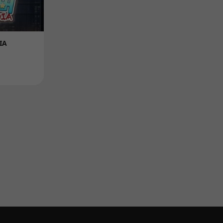
Product
Product
IA
帝国时代：画面重制版
宏伟帝国：
的秘密加强
Price
Price
$6.99
$7.60