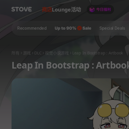
商店
Lounge
活动
Recommended
Special Deals
所有
游戏
DLC
视觉小说游戏
Leap In Bootstrap : Artbook
Leap In Bootstrap : Artboo