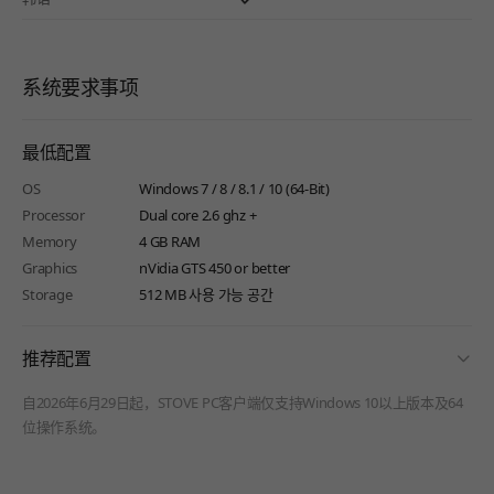
系统要求事项
最低配置
OS
Windows 7 / 8 / 8.1 / 10 (64-Bit)
Processor
Dual core 2.6 ghz +
Memory
4 GB RAM
Graphics
nVidia GTS 450 or better
Storage
512 MB 사용 가능 공간
fold
推荐配置
自2026年6月29日起，STOVE PC客户端仅支持Windows 10以上版本及64
位操作系统。