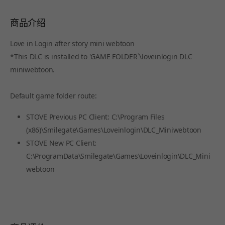
商品介绍
Love in Login after story mini webtoon
*This DLC is installed to 'GAME FOLDER`\loveinlogin DLC
miniwebtoon.
Default game folder route:
STOVE Previous PC Client: C:\Program Files
(x86)\Smilegate\Games\Loveinlogin\DLC_Miniwebtoon
STOVE New PC Client:
C:\ProgramData\Smilegate\Games\Loveinlogin\DLC_Mini
webtoon