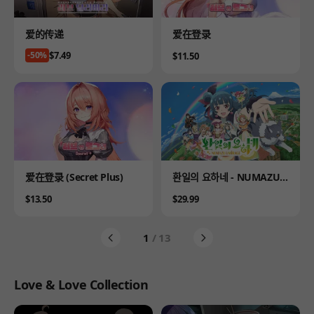
Product
Product
爱的传递
爱在登录
Price
$7.49
-50%
Price
$11.50
Product
Product
爱在登录 (Secret Plus)
환일의 요하네 - NUMAZU i
n the MIRAGE -
Price
Price
$13.50
$29.99
1
/ 13
Love & Love Collection