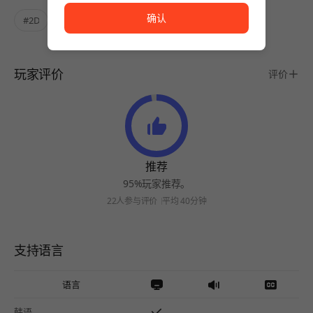
确认
#2D
#Game-of-Fame
#STOVE ONLY
玩家评价
评价
推荐
95%玩家推荐。
22人参与评价
平均 40分钟
支持语言
语言
韩语