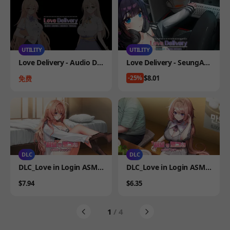
UTILITY
UTILITY
Product
Product
Love Delivery - Audio Dr
Love Delivery - SeungAh
ama (Hidden Track)
Audio Drama
Price
$8.01
Price
-25%
免费
DLC
DLC
Product
Product
DLC_Love in Login ASMR
DLC_Love in Login ASMR,
(Secret Plus)
Ost
Price
Price
$7.94
$6.35
1
/ 4