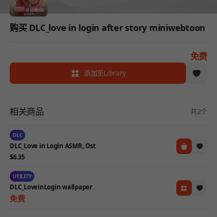
购买 DLC_love in login after story miniwebtoon
免费
添加至Library
相关商品
共2个
DLC
DLC_Love in Login ASMR, Ost
$6.35
UTILITY
DLC_LoveinLogin wallpaper
免费