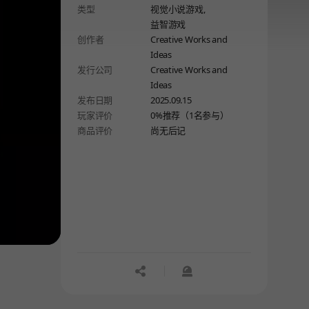
类型
视觉小说游戏,
直到死去，
益智游戏
都在书本和人们讲述的故事中讲述着他
创作者
Creative Works and
们的经历和观点。随着时间的推移，
Ideas
故事和传说代代流传。最终，
发行公司
Creative Works and
这个村庄被人们遗忘，
Ideas
成为了过去的遗迹。
发布日期
2025.09.15
玩家评价
0%推荐（1名参与）
商品评价
尚无后记
공유하기
신고하기