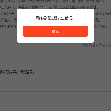
时间的推移，故事和传说一代代流传下来。最终，这个村庄被人们遗忘，
遗忘的传说，并告诉了他的同学，请他们进城去验证传说的真实性。
作为帕利卡高中新转校生珍妮特，您将深入了解这个小镇的传奇。她必须解
网络通讯过程发生错误。
章节组成，为了方便起见，每个章节都分开。未来将会发布新的剧集。
网络通讯过程发生错误。
意所诞生的与即将推出的游戏系列相联系的广阔世界观。解决独特的谜题和谜语。
确认
编写内容时请遵守
想编写内容，请先
登录
。