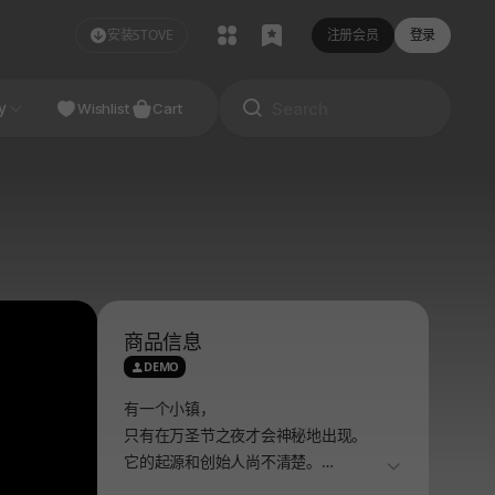
安装STOVE
注册会员
登录
NDIE
y
Studio
Wishlist
Cart
商品信息
DEMO
有一个小镇，
只有在万圣节之夜才会神秘地出现。
它的起源和创始人尚不清楚。
더보기
亲眼目睹过这个村庄的人们，