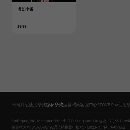
Product
虚幻小镇
Price
$9.99
公司介绍
使用条款
隐私条款
运营政策
客服中心
STOVE Pay使用
Smilegate, Inc., Megaport Branch
CEO: Sung Joon Ho
地址：7F, 55, Bundan
营业执照号: 813-85-02492
通信销售业申报号: 제2023-성남분당A-0145호