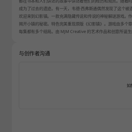
都在书本和人们讲述的故事中讲述着他们的经历和观点。随着
成为了过去的遗迹。有一天，韦德·西弗斯通偶然发现了这个被
欢迎来到幻影镇。一款充满隐藏传说和传说的神秘解谜游戏。
揭开小镇的秘密。特色完美重现原版《幻影镇》。游戏由多个
每集都有多个结局。由 MJM Creative 的艺术作品和创
与创作者沟通
如