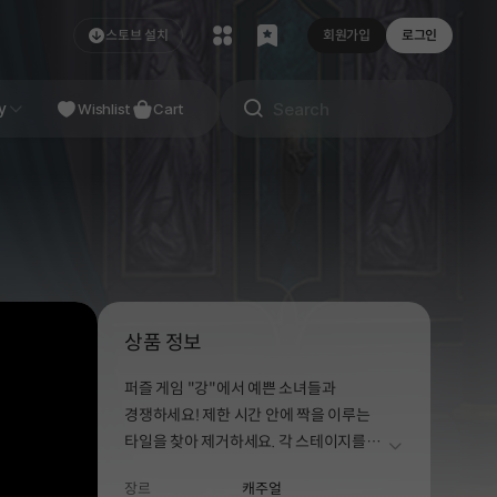
스토브 설치
회원가입
로그인
NDIE
y
Studio
Wishlist
Cart
상품 정보
퍼즐 게임 "강"에서 예쁜 소녀들과
경쟁하세요! 제한 시간 안에 짝을 이루는
타일을 찾아 제거하세요. 각 스테이지를
더보기
클리어하면 아름다운 소녀들의 다양한
장르
캐주얼
의상을 획득할 수 있습니다!