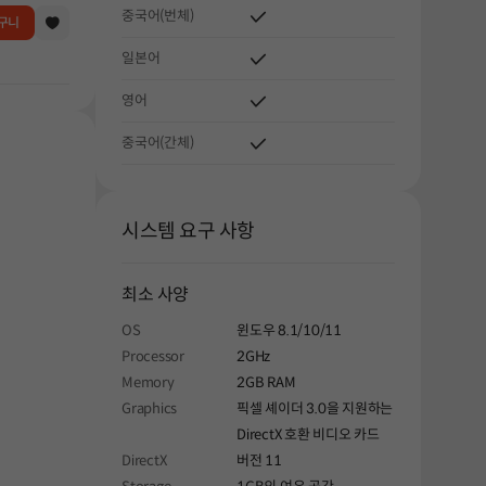
중국어(번체)
구니
일본어
영어
중국어(간체)
시스템 요구 사항
최소 사양
OS
윈도우 8.1/10/11
Processor
2GHz
Memory
2GB RAM
Graphics
픽셀 셰이더 3.0을 지원하는
DirectX 호환 비디오 카드
DirectX
버전 11