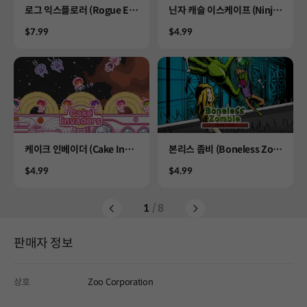
Product
Product
로그 익스플로러 (Rogue Ex
닌자 캐슬 이스케이프 (Ninja
plorer)
Castle Escape)
Price
Price
$7.99
$4.99
Product
Product
케이크 인베이더 (Cake Inva
본리스 좀비 (Boneless Zom
ders)
bie)
Price
Price
$4.99
$4.99
1
/ 8
판매자 정보
상호
Zoo Corporation