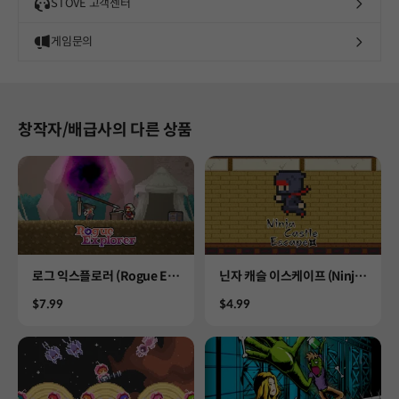
STOVE 고객센터
게임문의
창작자/배급사의 다른 상품
Product
Product
로그 익스플로러 (Rogue Ex
닌자 캐슬 이스케이프 (Ninja
plorer)
Castle Escape)
Price
Price
$7.99
$4.99