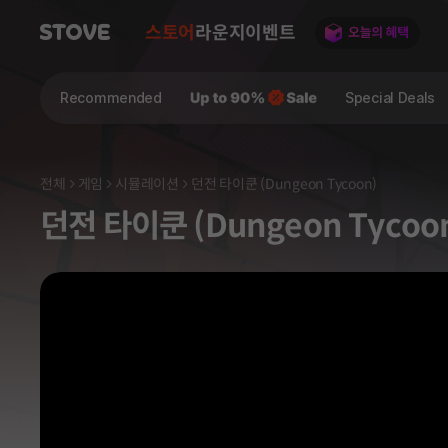
스토어
라운지
이벤트
Recommended
Special Deals
전체
게임
시뮬레이션
던전 타이쿤 (Dungeon Tycoon)
던전 타이쿤 (Dungeon Tycoo