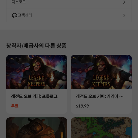
디스코드
고객센터
창작자/배급사의 다른 상품
Product
Product
레전드 오브 키퍼: 프롤로그
레전드 오브 키퍼: 커리어 오
브 던전 매니저
Price
Price
무료
$19.99