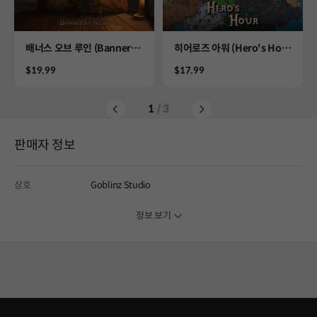
Product
Product
배너스 오브 루인 (Banners
히어로즈 아워 (Hero's Hou
of Ruin)
r)
Price
Price
$19.99
$17.99
1
/ 3
판매자 정보
상호
Goblinz Studio
정보 보기