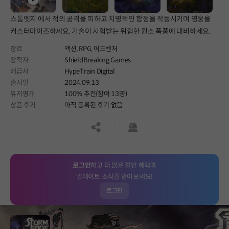
스톰엣지 에서 적의 공격을 피하고 치명적인 함정을 작동시키며 영웅을
커스터마이즈하세요. 기술이 시험받는 위험한 원소 폭풍에 대비하세요.
장르
액션,
RPG,
어드벤처
창작자
ShieldBreaking Games
배급사
HypeTrain Digital
출시일
2024.09.13
유저평가
100% 추천(참여 13명)
상품 후기
아직 등록된 후기 없음
공유하기
신고하기
로그인
하고 더 많은 할인 혜택과
업데이트 소식을 받아보세요!
로그인