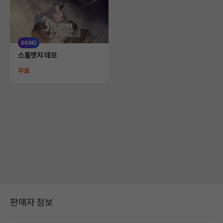
DEMO
Product
스톰엣지 데모
Price
무료
판매자 정보