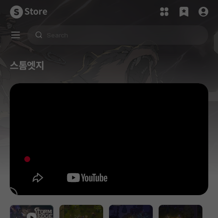
Store
스톰엣지