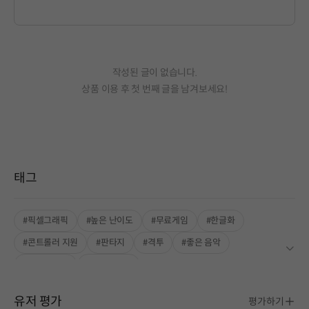
작성된 글이 없습니다.
상품 이용 후 첫 번째 글을 남겨보세요!
태그
#픽셀그래픽
#높은 난이도
#무료게임
#한글화
#콘트롤러 지원
#판타지
#격투
#좋은 음악
#로그라이트
#핵앤슬래시
유저 평가
평가하기