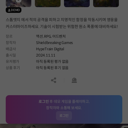
DEMO
스톰엣지 에서 적의 공격을 피하고 치명적인 함정을 작동시키며 영웅을
커스터마이즈하세요. 기술이 시험받는 위험한 원소 폭풍에 대비하세요!
장르
액션,
RPG,
어드벤처
창작자
Shieldbreaking Games
배급사
HypeTrain Digital
출시일
2024.11.11
유저평가
아직 등록된 평가 없음
상품 후기
아직 등록된 후기 없음
공유하기
신고하기
로그인
후 데모 게임을 플레이하고,
창작자와 소통해 보세요.
로그인