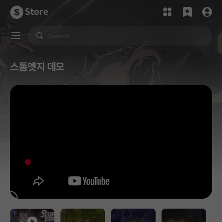
Store
스톰엣지 데모