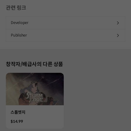
관련 링크
Developer
Publisher
창작자/배급사의 다른 상품
Product
스톰엣지
Price
$14.99