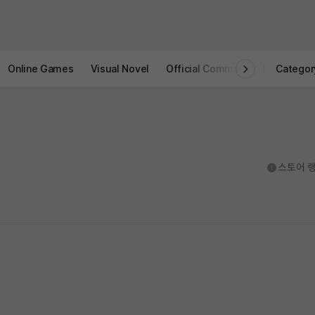
Online Games
Visual Novel
Official Community
STOVE I
Categor
도움말
스토어 랭