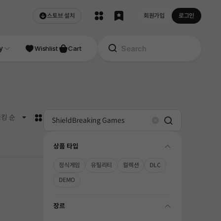
스토브 설치
회원가입
로그인
NDIE
y
Studio
Wishlist
Cart
카드형
킹 순
Search
Clear
상품 타입
folding
정식게임
유틸리티
컬렉션
DLC
DEMO
장르
folding