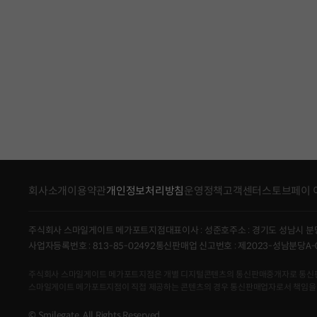
회사소개
이용약관
개인정보처리방침
운영정책
고객센터
스토브페이 
주식회사 스마일게이트 메가포트지점
대표이사 : 성준호
주소 : 경기도 성남시 분
사업자등록번호 : 813-85-02492
통신판매업 신고번호 : 제2023-성남분당A-
주식회사 스마일게이트 메가포트지점은 개별 디지털콘텐츠의 통신판매중개자로 통신판매의 당
스마일게이트 메가포트지점이 직접 제공하는 콘텐츠의 경우 통신판매업자로서 책임을
© Smilegate. All Rights Reserved.