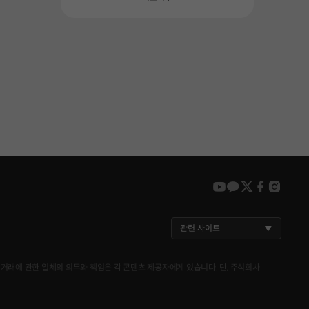
youtube
kakao
twitter
faceboo
insta
관련 사이트
거래에 관한 일체의 의무와 책임은 각 콘텐츠 제공자에게 있습니다. 단, 주식회사