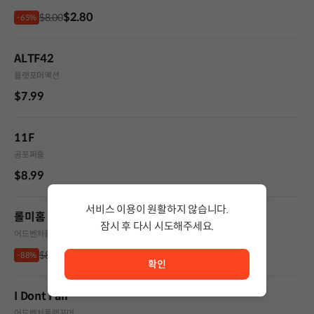
$2.80
$8.00
-65%
ALTF42
플랫포머
액션
$7.99
11F
공포
퍼즐
$8.99
서비스 이용이 원활하지 않습니다.
롤미홈 (Roll me Home)
잠시 후 다시 시도해주세요.
어드벤처
플랫포머
서비스 이용이 원활하지 않습니다. <br/> 잠시 후 다시 시도
$0.99
$8.99
-88%
확인
I Dont Fall
어드벤처
플랫포머