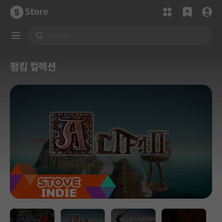
Store
펌킴 컬렉션