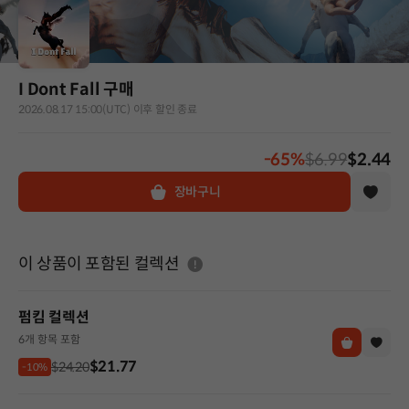
I Dont Fall 구매
2026.08.17 15:00(UTC) 이후 할인 종료
-65%
$6.99
$2.44
장바구니
도움말
이 상품이 포함된 컬렉션
펌킴 컬렉션
6개 항목 포함
$21.77
$24.20
-10%