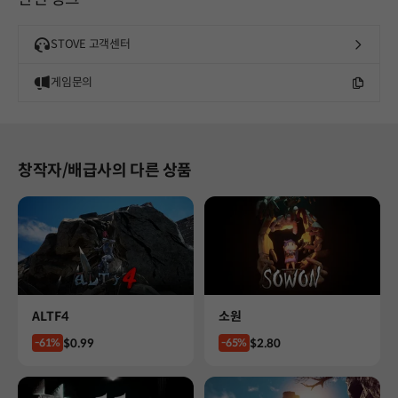
STOVE 고객센터
게임문의
창작자/배급사의 다른 상품
Product
Product
ALTF4
소원
Price
Price
$0.99
$2.80
-61%
-65%