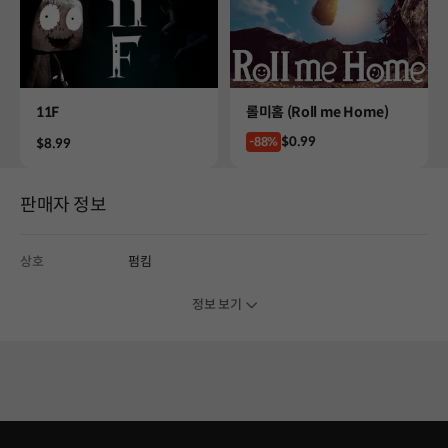
Product
Product
11F
롤미홈 (Roll me Home)
Price
$0.99
Price
-88%
$8.99
판매자 정보
상호
펌킴
정보 보기