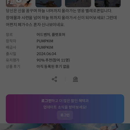
당신은 신을 꿈꾸며 하늘 너머까지 올라가는 영웅 벨레로폰입니다.
장애물과 시련을 넘어 하늘 위까지 올라가서 신이 되어보세요! 그런데
어쩐지 페가수스 혼자 신나보이네요.
장르
어드벤처,
플랫포머
창작자
PUMPKIM
배급사
PUMPKIM
출시일
2024.06.04
유저평가
90% 추천(참여 11명)
상품 후기
아직 등록된 후기 없음
공유하기
신고하기
로그인
하고 더 많은 할인 혜택과
업데이트 소식을 받아보세요!
로그인