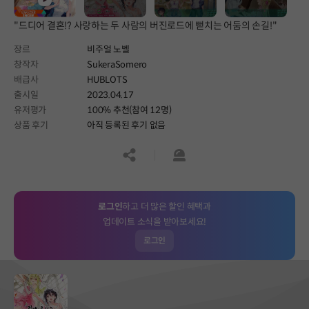
"드디어 결혼!? 사랑하는 두 사람의 버진로드에 뻗치는 어둠의 손길!"
장르
비주얼 노벨
창작자
SukeraSomero
배급사
HUBLOTS
출시일
2023.04.17
유저평가
100% 추천(참여 12명)
상품 후기
아직 등록된 후기 없음
공유하기
신고하기
로그인
하고 더 많은 할인 혜택과
업데이트 소식을 받아보세요!
로그인