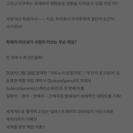
그리고 아쿠루는 최애와의 평화로운 생활을 지켜낼 수 있을 것인가!?
사랑이냐 죽음이냐―― 지금, 하야호시 아쿠루에게 결단의 순간이
다가온다!
최애의 러브보다 사랑의 러브는 무슨 게임?
전 세계 누계 5만 돌파!
2020년 2월 28일 발매한 "코토노하 암릴라토", "쿠단의 포크로어"로
유명한 백합 게임 제작사 《SukeraSparo》의 자매사
SukeraSomero(스케라소메로)의 첫 번째 작품.
일본어・영어・번체자・간체자로 발매되어 세계적인 대히트를 기록!
세계적으로 활약하고 있는 일러스트레이터 DS마일의 사랑스러운
캐릭터까지 더해진
세계를 향한 백합 작품!!