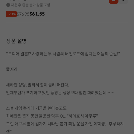
다운 후 환불 불가 상품 포함
$61.55
$76.95
-20%
상품 설명
"드디어 결혼!? 사랑하는 두 사람의 버진로드에 뻗치는 어둠의 손길!"
줄거리
새하얀 성당. 멀리서 종이 울려 퍼진다.
언제부턴가 포기하고 있던 풍경은 상상보다 훨씬 화려했는데……
소셜 게임 뽑기에 거금을 쏟아붓고도
최애만은 뽑지 못한 불운한 덕후 OL, "하야호시 아쿠루"
그런 아쿠루 앞에 갑자기 나타난 뽑기 최강 운을 가진 여학생, "후루타치
렌"