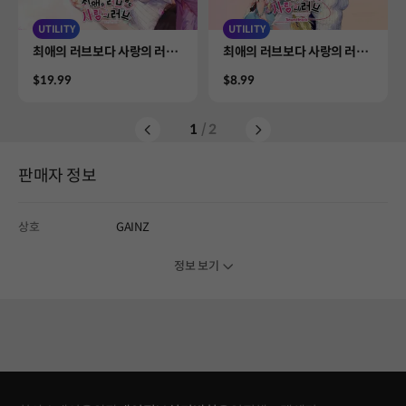
UTILITY
UTILITY
Product
Product
최애의 러브보다 사랑의 러브
최애의 러브보다 사랑의 러브
반년 늦은 결혼반지 & 대변
공식 사운드트랙
Price
Price
$19.99
$8.99
신!? 시노의 맞선 대작전
1
/ 2
판매자 정보
상호
GAINZ
정보 보기