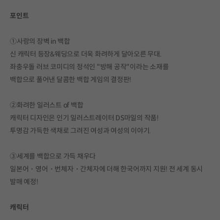
포인트
①사랑의 장벽 in 백합
신 캐릭터 등장&웨딩으로 더욱 화려하게 달아오른 무대.
좌충우돌 러브 코미디의 정석인 "방해 공작"이라는 소재를
백합으로 풀어낸 달콤한 백합 게임의 결정판!
②화려한 일러스트 of 백합
캐릭터 디자인은 인기 일러스트레이터 DS마일의 작품!
투명감 가득한 색채로 그려진 여성과 여성의 이야기.
③세계를 백합으로 가득 채우다
일본어・영어・번체자・간체자에 더해 한국어까지 지원! 전 세계 동시
발매 예정!
캐릭터