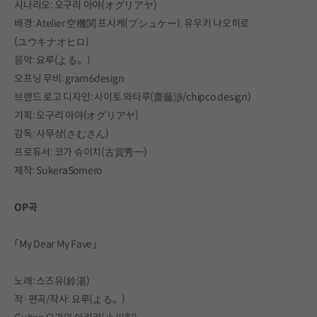
시나리오: 오구리 아야(オグリアヤ)
배경: Atelier 空機関 프시케(プシュケー), 유우키 나오히로
(ユウキナオヒロ)
음악: 요루(よる。)
오프닝 무비: gram6design
브랜드 로고 디자인: 사이토 와타루(齋藤渉/chipco design)
기획: 오구리 아야(オグリアヤ)
감독: 사무상(さむさん)
프로듀서: 코가 슈이치(古賀秀一)
제작: SukeraSomero
OP곡
「My Dear My Fave」
노래: 스즈유(鈴湯)
작·편곡/작사: 요루(よる。)