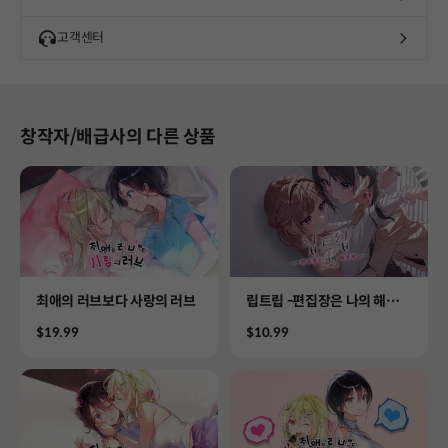
고객센터
창작자/배급사의 다른 상품
Product
Product
최애의 러브보다 사랑의 러브
립트립 -편집장은 나의 해열
제-
Price
Price
$19.99
$10.99