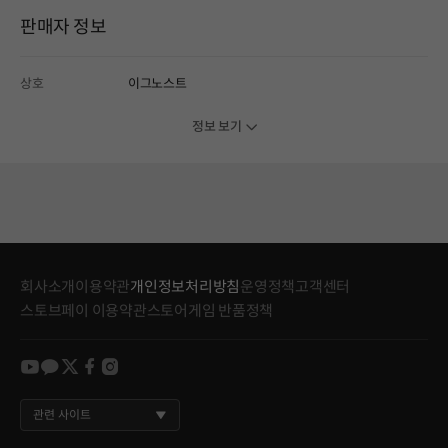
판매자 정보
상호
이그노스트
정보 보기
회사소개
이용약관
개인정보처리방침
운영정책
고객센터
스토브페이 이용약관
스토어게임 반품정책
youtube
kakao
twitter
facebook
instagram
관련 사이트