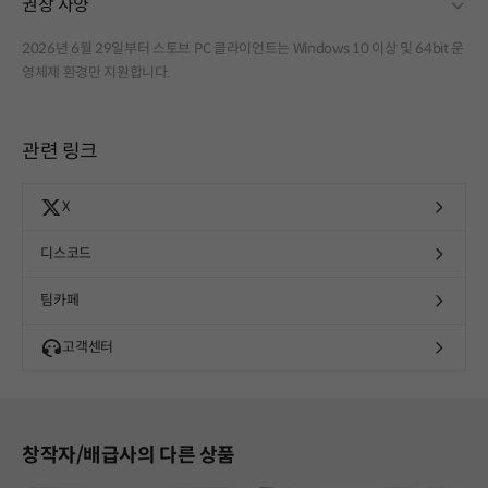
fold
권장 사양
2026년 6월 29일부터 스토브 PC 클라이언트는 Windows 10 이상 및 64bit 운
영체제 환경만 지원합니다.
관련 링크
X
디스코드
팀카페
고객센터
창작자/배급사의 다른 상품