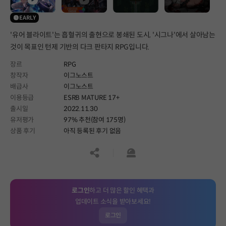
EARLY
'유어 블라이트'는 흡혈귀의 출현으로 봉쇄된 도시, '시그나'에서 살아남는
것이 목표인 턴제 기반의 다크 판타지 RPG입니다.
장르
RPG
창작자
이그노스트
배급사
이그노스트
이용등급
ESRB MATURE 17+
출시일
2022.11.30
유저평가
97% 추천(참여 175명)
상품 후기
아직 등록된 후기 없음
공유하기
신고하기
로그인
하고 더 많은 할인 혜택과
업데이트 소식을 받아보세요!
로그인