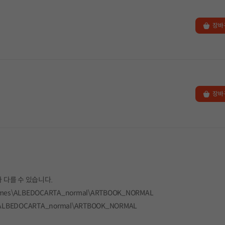
장바
장바
 다를 수 있습니다.
e\Games\ALBEDOCARTA_normal\ARTBOOK_NORMAL
s\ALBEDOCARTA_normal\ARTBOOK_NORMAL