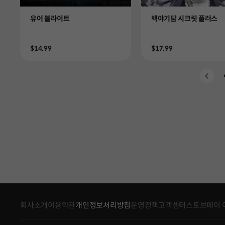
Product
Product
유어 블라이트
백야기담 시크릿 플러스
Price
Price
$14.99
$17.99
회사소개
이용약관
개인정보처리방침
운영정책
고객센터
스토브페이 