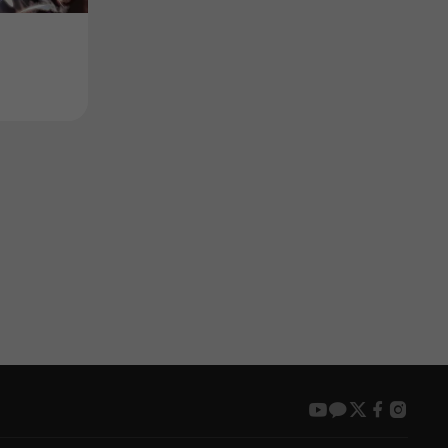
Product
Product
어비스:에버라스팅 시크릿 플러
적야기담 (Rub
스
Price
Availability
$17.99
출시예정
youtube
kakao
twitter
faceboo
insta