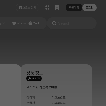
스토브 설치
회원가입
로그인
NDIE
y
Studio
Wishlist
Cart
상품 정보
UTILITY
백야기담 아트북 일반판
창작자
이그노스트
배급사
이그노스트