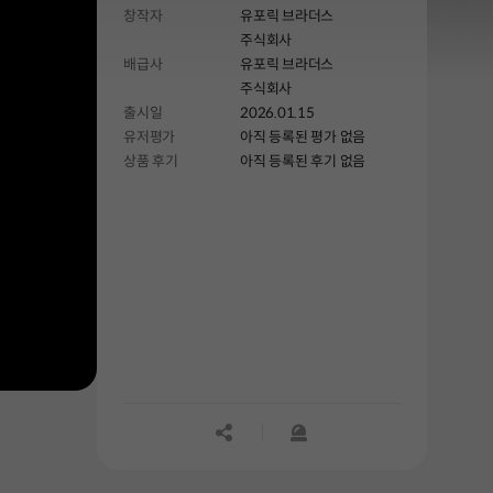
창작자
유포릭 브라더스
주식회사
배급사
유포릭 브라더스
주식회사
출시일
2026.01.15
유저평가
아직 등록된 평가 없음
상품 후기
아직 등록된 후기 없음
공유하기
신고하기