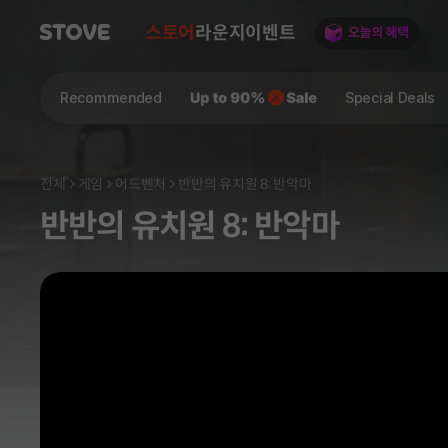
스토어
라운지
이벤트
Recommended
Special Deals
전체
게임
어드벤처
반반의 유치원 8: 반악마
반반의 유치원 8: 반악마