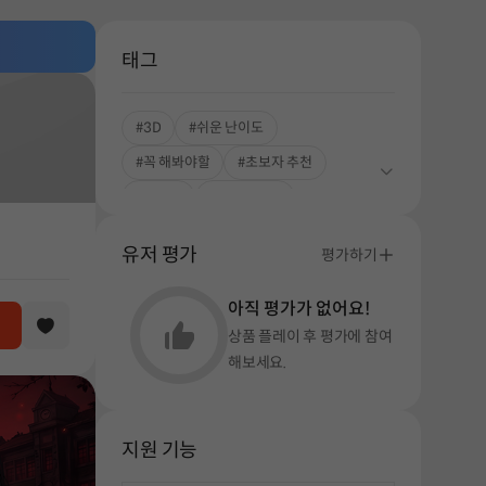
태그
#3D
#쉬운 난이도
#꼭 해봐야할
#초보자 추천
#한글화
#스토리중심
#미스터리
#강렬한 반전
유저 평가
평가하기
#풍부한 스토리
#생존
아직 평가가 없어요!
상품 플레이 후 평가에 참여
해보세요.
지원 기능