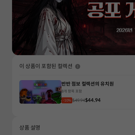
도움말
이 상품이 포함된 컬렉션
반반 점보 컬렉션의 유치원
8개 항목 포함
$44.94
$49.94
-10%
상품 설명