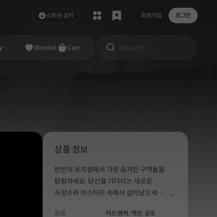
스토브 설치
회원가입
로그인
NDIE
y
Studio
Wishlist
Cart
상품 정보
반반의 유치원에서 가장 숨겨진 구역들을
탐험하세요. 당신을 기다리는 새로운
속임수와 미스터리 속에서 살아남으세요.
더보기
이곳에 숨겨진 진실을 밝혀내고, 실종된
장르
어드벤처,
액션,
공포
아이의 행방을 찾아내세요…