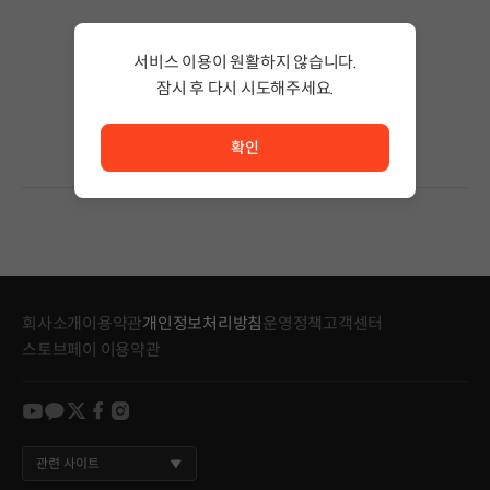
검색 결과가 없습니다.
서비스 이용이 원활하지 않습니다.
검색어의 단어 수를 줄이거나 필터조건을 변경하세요.
검색 결과가 없습니다.
잠시 후 다시 시도해주세요.
서비스 이용이 원활하지 않습니다. <br/> 잠시 후 다시 시도
확인
회사소개
이용약관
개인정보처리방침
운영정책
고객센터
스토브페이 이용약관
youtube
kakao
twitter
facebook
instagram
관련 사이트