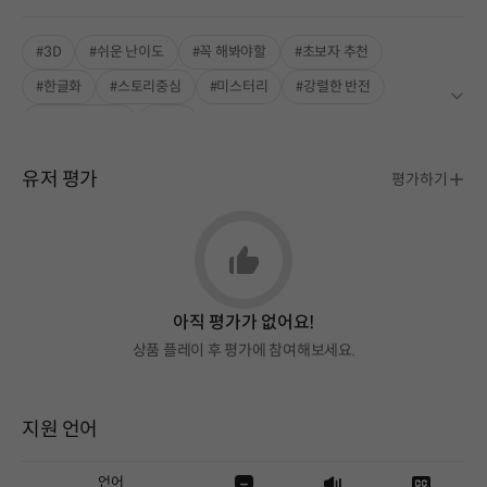
#3D
#쉬운 난이도
#꼭 해봐야할
#초보자 추천
#한글화
#스토리중심
#미스터리
#강렬한 반전
#풍부한 스토리
#생존
유저 평가
평가하기
아직 평가가 없어요!
상품 플레이 후 평가에 참여해보세요.
지원 언어
언어