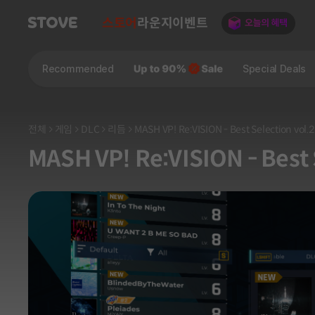
스토어
라운지
이벤트
Recommended
Special Deals
전체
게임
DLC
리듬
MASH VP! Re:VISION - Best Selection vol.2
MASH VP! Re:VISION - Best S