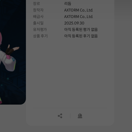
장르
리듬
엄선했으며, 이번 DLC 한정 보너스 트랙도
창작자
AXTORM Co., Ltd.
수록했습니다!
배급사
AXTORM Co., Ltd.
출시일
2025.09.30
유저평가
아직 등록된 평가 없음
상품 후기
아직 등록된 후기 없음
공유하기
신고하기