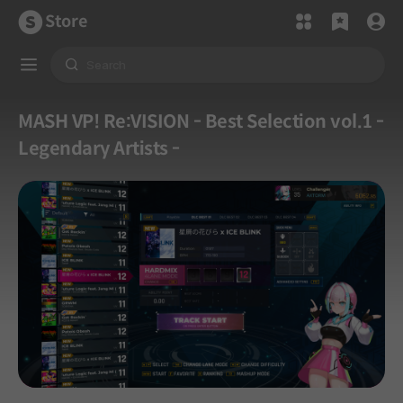
Store
MASH VP! Re:VISION - Best Selection vol.1 -
Legendary Artists -