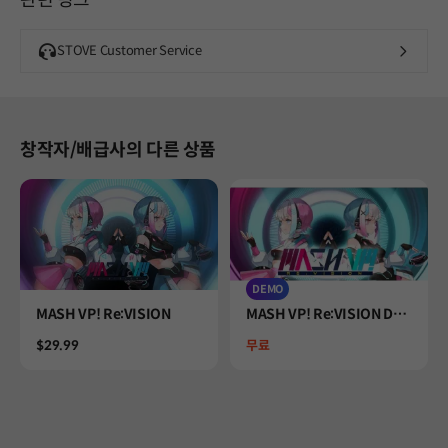
STOVE Customer Service
창작자/배급사의 다른 상품
DEMO
Product
Product
MASH VP! Re:VISION
MASH VP! Re:VISION De
mo
Price
Price
$29.99
무료