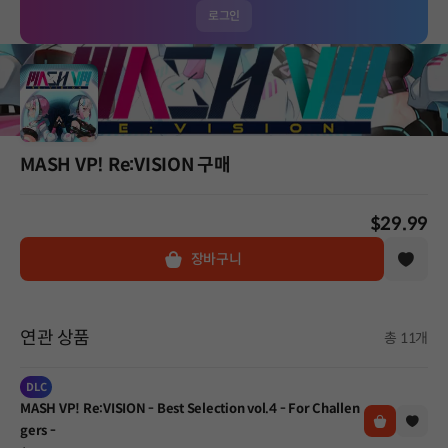
로그인
MASH VP! Re:VISION 구매
$29.99
장바구니
연관 상품
총 11개
DLC
MASH VP! Re:VISION - Best Selection vol.4 - For Challen
gers -