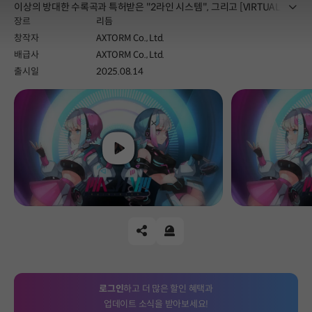
더보
이상의 방대한 수록곡과 특허받은 "2라인 시스템", 그리고 [VIRTUAL PA
장르
리듬
TH], [GHOST BATTLE Rank Match] 등 지속적으로 즐길 수 있는 시즌제
창작자
AXTORM Co., Ltd.
콘텐츠까지 제공됩니다.
배급사
AXTORM Co., Ltd.
출시일
2025.08.14
Play
공유하기
신고하기
로그인
하고 더 많은 할인 혜택과
업데이트 소식을 받아보세요!