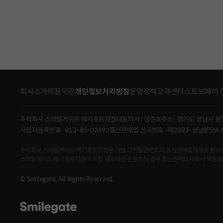
회사소개
이용약관
개인정보처리방침
운영정책
고객센터
스토브페이 
주식회사 스마일게이트 메가포트지점
대표이사 : 성준호
주소 : 경기도 성남시 분
사업자등록번호 : 813-85-02492
통신판매업 신고번호 : 제2023-성남분당A-
주식회사 스마일게이트 메가포트지점은 개별 디지털콘텐츠의 통신판매중개자로 통신판매의 당
스마일게이트 메가포트지점이 직접 제공하는 콘텐츠의 경우 통신판매업자로서 책임을
© Smilegate. All Rights Reserved.