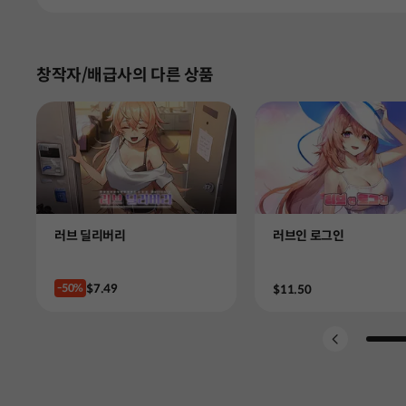
창작자/배급사의 다른 상품
Product
Product
러브 딜리버리
러브인 로그인
Price
$7.49
-50%
Price
$11.50
Go to 