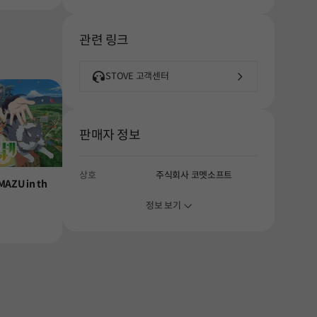
관련 링크
STOVE 고객센터
판매자 정보
상호
주식회사 코멧소프트
Product
Product
AZU in th
걸*건 리턴즈
그림 가디언즈:
정보 보기
Price
Price
$49.99
$24.99