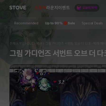
스토어
라운지
이벤트
Recommended
Special Deals
전체
게임
DLC
액션
그림 가디언즈 서번트 오브 더 다크 - 악마 메
그림 가디언즈 서번트 오브 더 다크