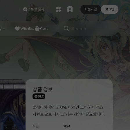
스토브 설치
회원가입
로그인
NDIE
y
Studio
Wishlist
Cart
상품 정보
DLC
플레이하려면 STOVE 버전인 그림 가디언즈
서번트 오브 더 다크 기본 게임이 필요합니다.
장르
액션