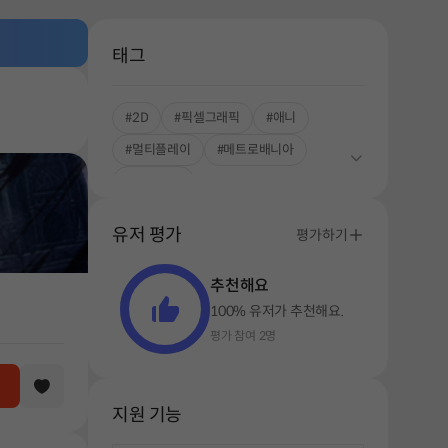
태그
#2D
#픽셀그래픽
#애니
#멀티플레이
#메트로배니아
#로컬 협동
유저 평가
평가하기
추천해요
100% 유저가 추천해요.
평가 참여 2명
지원 기능