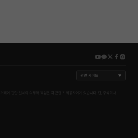
youtube
kakao
twitter
faceboo
insta
관련 사이트
거래에 관한 일체의 의무와 책임은 각 콘텐츠 제공자에게 있습니다. 단, 주식회사