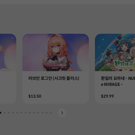
Product
Product
러브인 로그인 (시크릿 플러스)
환일의 요하네 - NUM
e MIRAGE -
Price
Price
$13.50
$29.99
slide 1
Go to slide 2
Go to slide 3
Go to slide 4
Go to slide 5
Go to slide 6
Go to slide 7
Go to slide 8
Go to slide 9
Go to slide 10
Go to slide 11
Go to slide 12
Go to slide 13