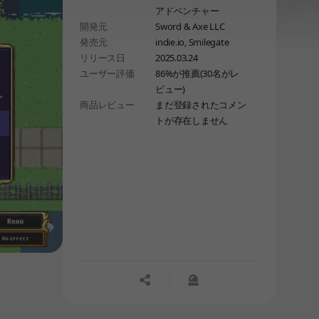
アドベンチャー
turn-based battles, and watch
開発元
Sword & Axe LLC
hardship forge iron into steel.
発売元
indie.io, Smilegate
リリース日
2025.03.24
ユーザー評価
86%が推薦(30名がレ
ビュー)
商品レビュー
まだ登録されたコメン
トが存在しません
공유하기
신고하기