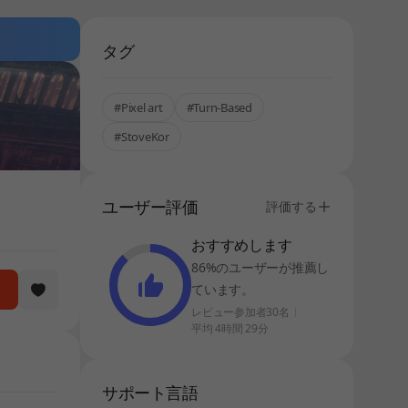
タグ
#Pixel art
#Turn-Based
#StoveKor
ユーザー評価
評価する
おすすめします
86%のユーザーが推薦し
ています。
レビュー参加者30名
平均 4時間 29分
サポート言語