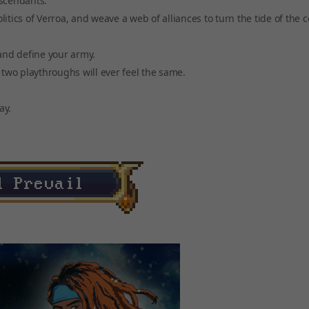
escendants.
itics of Verroa, and weave a web of alliances to turn the tide of the
 and define your army.
 two playthroughs will ever feel the same.
ay.