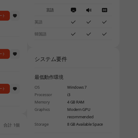
言語
ート
英語
韓国語
ート
システム要件
最低動作環境
OS
Windows 7
ート
Processor
i3
Memory
4 GB RAM
Graphics
Modern GPU
recommended
Storage
8 GB Available Space
合計 1個