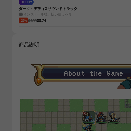
UTILITY
ダーク・デティ2 サウンドトラック
インストール後、払い戻し不可
$4.99
$3.74
-25%
商品説明