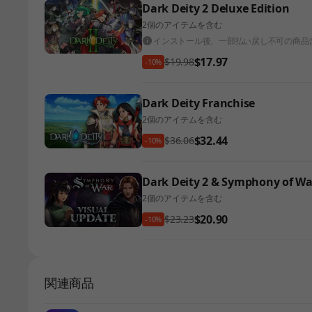
Dark Deity 2 Deluxe Edition
2個のアイテムを含む
インストール後、一部払い戻し不可の商品
$17.97
$19.98
-10%
Dark Deity Franchise
2個のアイテムを含む
$32.44
$36.06
-10%
Dark Deity 2 & Symphony of Wa
2個のアイテムを含む
$20.90
$23.23
-10%
関連商品