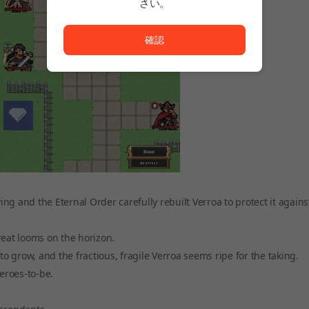
さい。
ただいまサービスを正常に利用できません。<br/>
確認
ing and the Eternal Order carefully rebuilt Verroa to protect it agains
hreat looms on the horizon.
 grow, and the fractious, fragile Verroa seems ripe for the taking.
heroes-to-be.