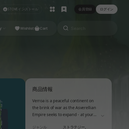
STOVEインストール
会員登録
ログイン
NDIE
y
Studio
Wishlist
Cart
商品情報
Verroa is a peaceful continent on
the brink of war as the Asverellian
Empire seeks to expand - at your
더보기
homeland’s expense. Command
ジャンル
ストラテジー,
unlikely heroes, fight challenging