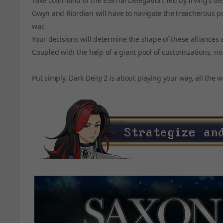
Take command of the Eternal Delegation, led by Irving’s d
Gwyn and Riordian will have to navigate the treacherous pol
war.
Your decisions will determine the shape of these alliances
Coupled with the help of a giant pool of customizations, no
Put simply, Dark Deity 2 is about playing your way, all the w