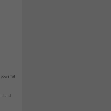
n powerful
eld and