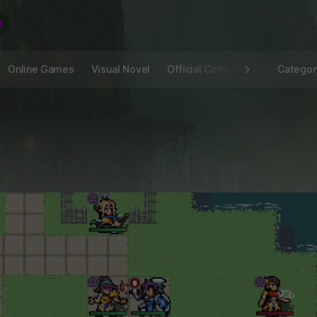
Online Games
Visual Novel
Official Community
STOVE I
Categor