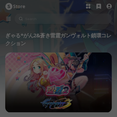
Store
ぎゃる*がん2&蒼き雷霆ガンヴォルト鎖環コレ
クション