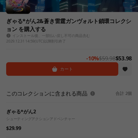
ぎゃる*がん2&蒼き雷霆ガンヴォルト鎖環コレクシ
ョン を購入する
インストール後、一部払い戻し不可の商品含む
2029.12.31 14:59(UTC)以降割引終了
-10%
$59.98
$53.98
カート
このコレクションに含まれる商品
合計 2個
ぎゃる*がん2
シューティング
アクション
アドベンチャー
$29.99