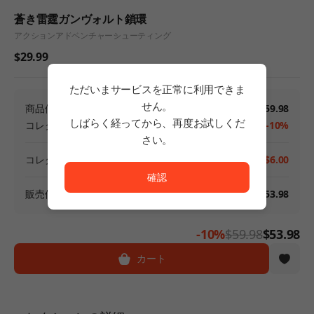
蒼き雷霆ガンヴォルト鎖環
アクション
アドベンチャー
シューティング
$29.99
ただいまサービスを正常に利用できま
せん。
商品価格
$59.98
しばらく経ってから、再度お試しくだ
コレクション割引
-10%
さい。
ただいまサービスを正常に利用できません。<br/>
コレクション割引金額
-$6.00
確認
販売価格(割引含む)
$53.98
-10%
$59.98
$53.98
カート