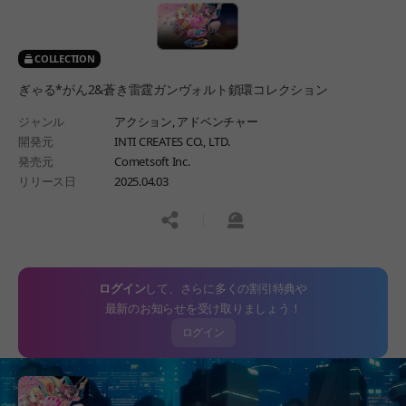
COLLECTION
ぎゃる*がん2&蒼き雷霆ガンヴォルト鎖環コレクション
ジャンル
アクション,
アドベンチャー
開発元
INTI CREATES CO., LTD.
発売元
Cometsoft Inc.
リリース日
2025.04.03
공유하기
신고하기
ログイン
して、さらに多くの割引特典や
最新のお知らせを受け取りましょう！
ログイン