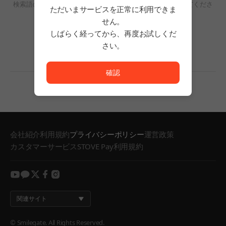
検索語の単語数を減らすか、フィルタリングの条件を変更してくださ
ただいまサービスを正常に利用できま
い。
せん。
検索結果がありません。
しばらく経ってから、再度お試しくだ
さい。
ただいまサービスを正常に利用できません。<br/>
確認
会社紹介
利用規約
プライバシーポリシー
運営政策
カスタマーサービス
STOVE Pay利用規約
youtube
kakao
twitter
facebook
instagram
関連サイト
© Smilegate. All Rights Reserved.