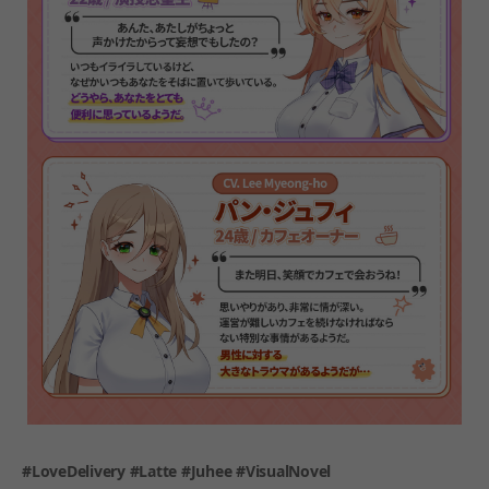
#LoveDelivery #Latte #Juhee #VisualNovel