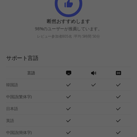
断然おすすめします
98%のユーザーが推薦しています。
レビュー参加者805名
平均 5時間 50分
サポート言語
言語
韓国語
中国語(繁体字)
日本語
英語
中国語(簡体字)