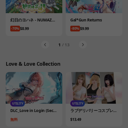
Product
Product
幻日のヨハネ - NUMAZU i
Gal*Gun Returns
n the MIRAGE -
Price
Price
$8.99
$9.99
-70%
-80%
1
/ 13
Love & Love Collection
UTILITY
UTILITY
Product
Product
DLC_Love in Login (Secre
ラブデリバリーコスプレフ
t Plus) wallpaper
ォトブックVol.2
Price
Price
無料
$13.49