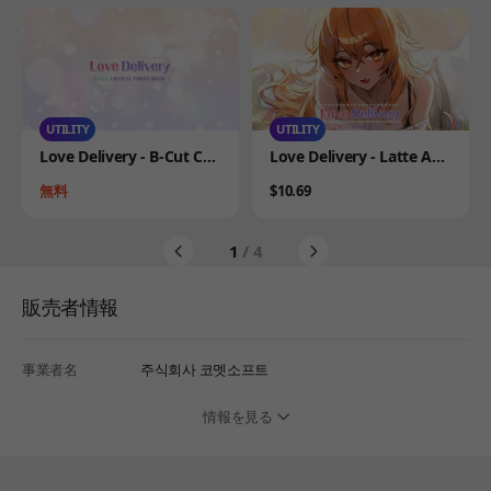
UTILITY
UTILITY
Product
Product
Love Delivery - B-Cut Cos
Love Delivery - Latte Aud
play Photo Book
io Drama
Price
Price
無料
$10.69
1
/ 4
販売者情報
事業者名
주식회사 코멧소프트
情報を見る