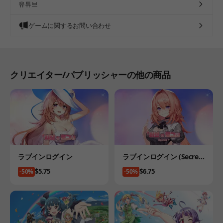
유튜브
ゲームに関するお問い合わせ
クリエイター/パブリッシャーの他の商品
Product
Product
ラブインログイン
ラブインログイン (Secret
Plus)
Price
Price
$5.75
$6.75
-50%
-50%