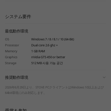
システム要件
最低動作環境
OS
Windows 7 / 8 / 8.1 / 10 (64-Bit)
Processor
Dual core 2.6 ghz +
Memory
1 GB RAM
Graphics
nVidia GTS 450 or better
Storage
512 MB 사용 가능 공간
fold
推奨動作環境
2026年6月29日より、STOVE PCクライアントはWindows 10以上および
64bit環境にのみ対応します。
受賞＆参加