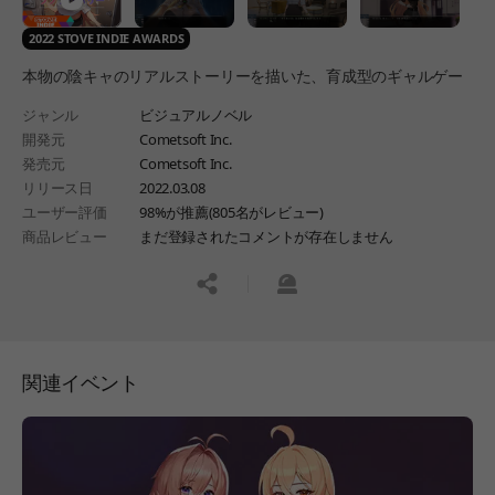
2022 STOVE INDIE AWARDS
本物の陰キャのリアルストーリーを描いた、育成型のギャルゲー
ジャンル
ビジュアルノベル
開発元
Cometsoft Inc.
発売元
Cometsoft Inc.
リリース日
2022.03.08
ユーザー評価
98%が推薦(805名がレビュー)
商品レビュー
まだ登録されたコメントが存在しません
공유하기
신고하기
関連イベント
페이지 이동