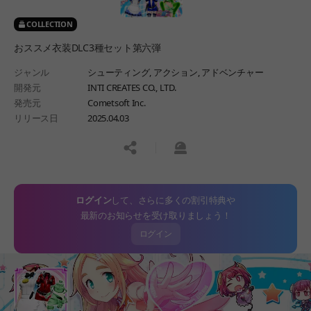
COLLECTION
おススメ衣装DLC3種セット第六弾
ジャンル
シューティング,
アクション,
アドベンチャー
開発元
INTI CREATES CO., LTD.
発売元
Cometsoft Inc.
リリース日
2025.04.03
공유하기
신고하기
ログイン
して、さらに多くの割引特典や
最新のお知らせを受け取りましょう！
ログイン