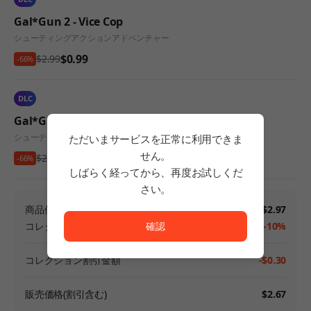
Gal*Gun 2 - Vice Cop
シューティング
アクション
アドベンチャー
$0.99
$2.99
-66%
DLC
Gal*Gun 2 - Racy Ribbons
シューティング
アクション
アドベンチャー
ただいまサービスを正常に利用できま
せん。
$0.99
$2.99
-66%
しばらく経ってから、再度お試しくだ
さい。
ただいまサービスを正常に利用できません。<br/>
商品価格
$2.97
コレクション割引
-10%
確認
コレクション割引金額
-$0.30
販売価格(割引含む)
$2.67