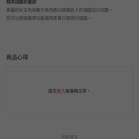
精美插圖和畫廊
美麗的女主角和敵方角色都以精緻迷人的插圖加以刻畫。
您可以透過圖庫功能隨時查看已取得的插圖。
商品心得
請先
登入
後編輯文章。
尚無發文