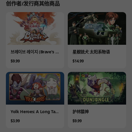
创作者/发行商其他商品
Product
Product
브레이브 레이지 (Brave's R
星舰铳犬 太阳系物语
age)
Price
Price
$9.99
$14.99
Product
Product
Yolk Heroes: A Long Tam
护林猿神
ago
Price
Price
$3.99
$9.99