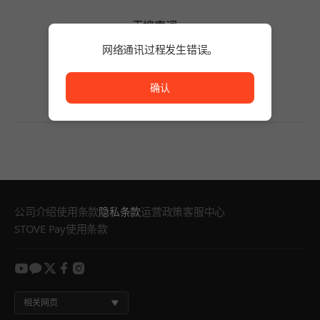
无搜索词。
请缩短搜索词的字数或变更筛选条件。
网络通讯过程发生错误。
无搜索词。
网络通讯过程发生错误。
确认
公司介绍
使用条款
隐私条款
运营政策
客服中心
STOVE Pay使用条款
youtube
kakao
twitter
facebook
instagram
相关网页