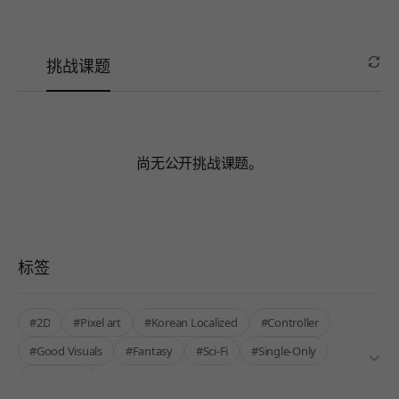
挑战课题
尚无公开挑战课题。
标签
#2D
#Pixel art
#Korean Localized
#Controller
#Good Visuals
#Fantasy
#Sci-Fi
#Single-Only
#Roguelite