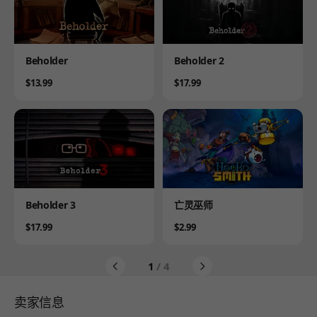
Product
Product
Beholder
Beholder 2
Price
Price
$13.99
$17.99
Product
Product
Beholder 3
亡灵巫师
Price
Price
$17.99
$2.99
1
/ 4
卖家信息