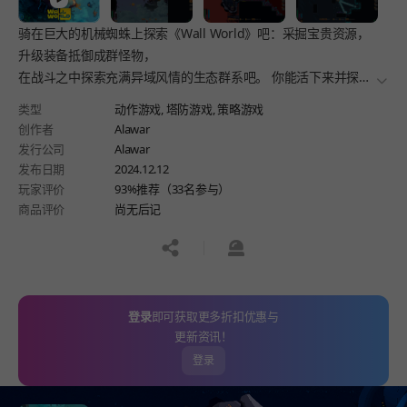
骑在巨大的机械蜘蛛上探索《Wall World》吧：采掘宝贵资源，
升级装备抵御成群怪物，
在战斗之中探索充满异域风情的生态群系吧。 你能活下来并探寻
더보
《Wall World》 的秘密吗？
类型
动作游戏,
塔防游戏,
策略游戏
创作者
Alawar
发行公司
Alawar
发布日期
2024.12.12
玩家评价
93%推荐（33名参与）
商品评价
尚无后记
공유하기
신고하기
登录
即可获取更多折扣优惠与
更新资讯！
登录