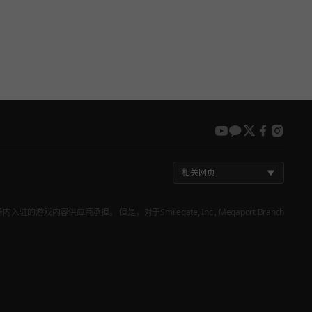
youtube
kakao
twitter
faceboo
insta
相关网页
戏内容供应商承担。 但是，对于Smilegate, Inc., Megaport Branch