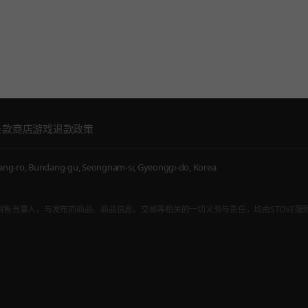
条款
商店游戏退款政策
g-ro, Bundang-gu, Seongnam-si, Gyeonggi-do, Korea
，而非通信销售当事人，与发布的商品、商品信息、交易等相关的一切义务与责任，均由STOVE服务内入驻的游