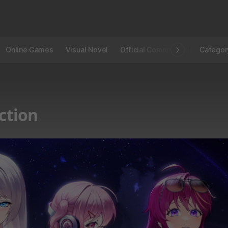
Online Games
Visual Novel
Official Community
STOVE I
Categor
ction