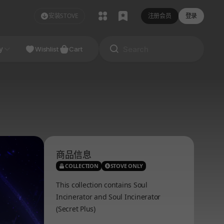
安装STOVE
注册会员
登录
NDIE
y
Studio
Wishlist
Cart
商品信息
COLLECTION
STOVE ONLY
This collection contains Soul
Incinerator and Soul Incinerator
(Secret Plus)