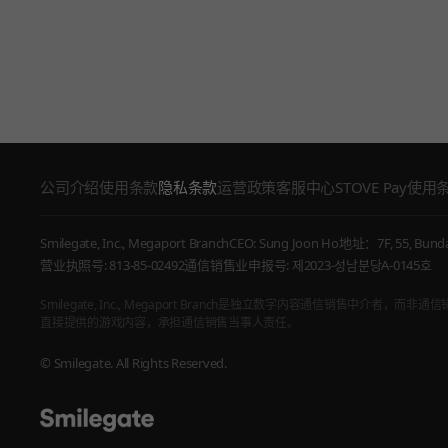
公司介绍
使用条款
隐私条款
运营政策
客服中心
STOVE Pay使用
Smilegate, Inc., Megaport Branch
CEO: Sung Joon Ho
地址：7F, 55, Bundan
营业执照号: 813-85-02492
通信销售业申报号: 제2023-성남분당A-0145호
Smilegate, Inc., Megaport Branch是独立数字内容通信销售中介者
直接提供的游戏内容，承担通信销售当事人责任。
© Smilegate. All Rights Reserved.