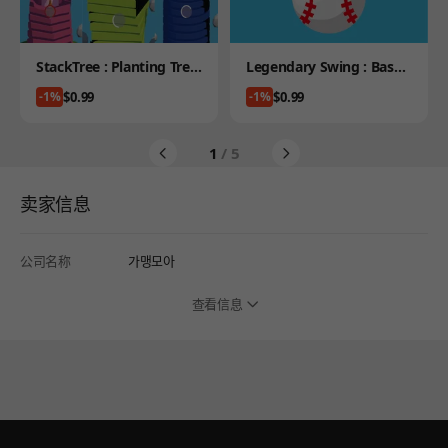
Product
Product
StackTree : Planting Tree
Legendary Swing : Baseb
s
all King
Price
Price
$0.99
$0.99
-1%
-1%
1
/ 5
卖家信息
公司名称
가맹모아
查看信息