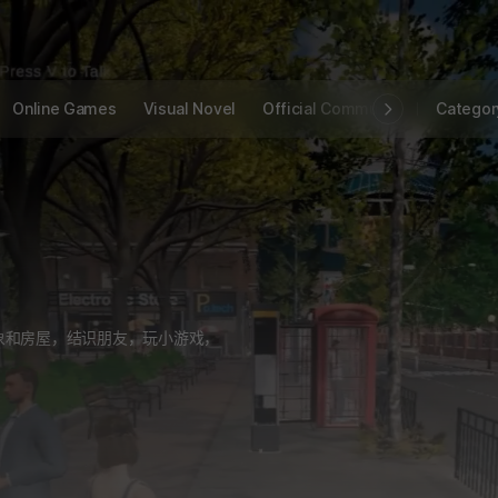
Online Games
Visual Novel
Official Community
STOVE I
Categor
象和房屋，结识朋友，玩小游戏，