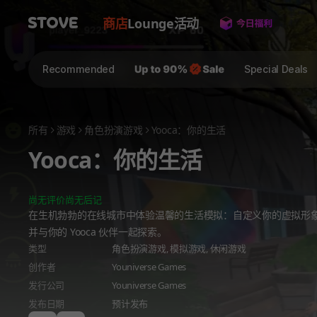
商店
Lounge
活动
Recommended
Special Deals
所有
游戏
角色扮演游戏
Yooca：你的生活
Yooca：你的生活
尚无评价
尚无后记
在生机勃勃的在线城市中体验温馨的生活模拟：自定义你的虚拟形
并与你的 Yooca 伙伴一起探索。
类型
角色扮演游戏,
模拟游戏,
休闲游戏
创作者
Youniverse Games
发行公司
Youniverse Games
发布日期
预计发布