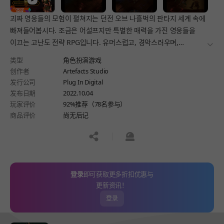
괴짜 영웅들의 모험이 펼쳐지는 던전 오브 나흘벅의 판타지 세계 속에
빠져들어봅시다. 조금은 어설프지만 특별한 매력을 가진 영웅들을
이끄는 고난도 전략 RPG입니다. 유머스럽고, 경악스러우며,
더보
우스꽝스러운 사건으로 가득 찬 모험을 즐겨보세요.
类型
角色扮演游戏
创作者
Artefacts Studio
发行公司
Plug In Digital
发布日期
2022.10.04
玩家评价
92%推荐（78名参与）
商品评价
尚无后记
공유하기
신고하기
登录
即可获取更多折扣优惠与
更新资讯！
登录