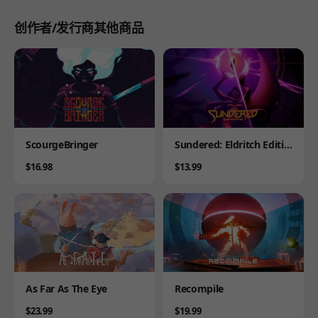
创作者/发行商其他商品
Product
Product
ScourgeBringer
Sundered: Eldritch Editio
n
Price
Price
$16.98
$13.99
Product
Product
As Far As The Eye
Recompile
Price
Price
$23.99
$19.99