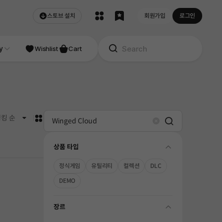
스토브 설치
회원가입
로그인
NDIE
y
Studio
Wishlist
Cart
카드형
킹 순
Search
Clear
상품 타입
folding
정식게임
유틸리티
컬렉션
DLC
DEMO
장르
folding