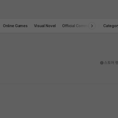
Online Games
Visual Novel
Official Community
STOVE I
Categor
도움말
스토어 랭