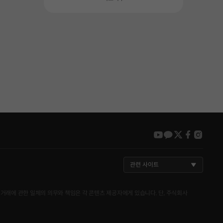
youtube
kakao
twitter
faceboo
insta
관련 사이트
거래에 관한 일체의 의무와 책임은 각 콘텐츠 제공자에게 있습니다. 단, 주식회사