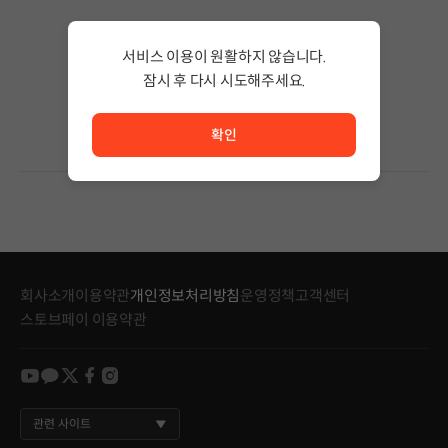
검색 결과가 없습니다.
서비스 이용이 원활하지 않습니다.
검색어의 단어 수를 줄이거나 필터조건을 변경하세요.
검색 결과가 없습니다.
잠시 후 다시 시도해주세요.
서비스 이용이 원활하지 않습니다. <br/> 잠시 후 다시 시도
확인
회사소개
이용약관
개인정보처리방침
운영정책
고객센터
스토브페이 이용약관
youtube
kakao
twitter
facebook
instagram
관련 사이트