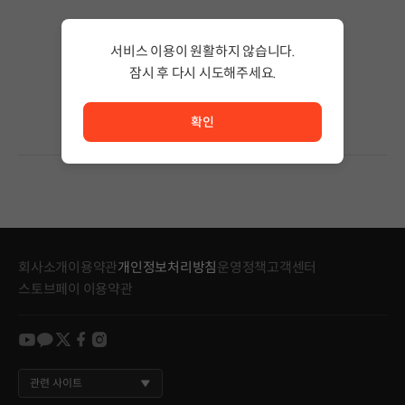
검색 결과가 없습니다.
서비스 이용이 원활하지 않습니다.
검색어의 단어 수를 줄이거나 필터조건을 변경하세요.
검색 결과가 없습니다.
잠시 후 다시 시도해주세요.
서비스 이용이 원활하지 않습니다. <br/> 잠시 후 다시 시도
확인
회사소개
이용약관
개인정보처리방침
운영정책
고객센터
스토브페이 이용약관
youtube
kakao
twitter
facebook
instagram
관련 사이트