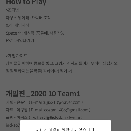
How to Play
>조작법
마우스 위아래 : 캐릭터 조작
X키 : 게임시작
Space바 : 재시작 (죽을때, 사용가능)
ESC : 게임나가기
>게임 가이드
장해물을 피하며 콤보를 쌓고, 그림자 셰계로 들어가 무적이 되십시오!
점점 빨라지는 블록들! 피하거나! 먹거나!
개발진 _2020 10 Team1
기획 - 윤준영 ( E-mail: uji3210@naver.com )
아트 - 아구찜 ( E-mail: costan1486@gmail.com )
플밍 - 아펙스 ( Twitter : @Bislyslan / E-mail:
jackso7539@gmail.com )
서비스 이용이 원활하지 않습니다.