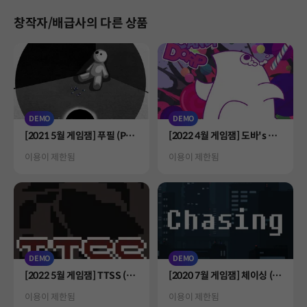
창작자/배급사의 다른 상품
DEMO
DEMO
Product
Product
[2021 5월 게임잼] 푸필 (PuP
[2022 4월 게임잼] 도바's 캔
ill)
디드롭 (Doba's Candy Dor
Status
Status
이용이 제한됨
이용이 제한됨
p)
DEMO
DEMO
Product
Product
[2022 5월 게임잼] TTSS (Ta
[2020 7월 게임잼] 체이싱 (C
ble Top Spy Simulation)
hasing)
Status
Status
이용이 제한됨
이용이 제한됨