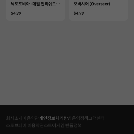
Product
Product
닉토포비아 : 데빌 언리쉬드
오버시어 (Overseer)
(Nyctophobia: Devil Unle
Price
Price
$4.99
$4.99
ashed)
회사소개
이용약관
개인정보처리방침
운영정책
고객센터
스토브페이 이용약관
스토어게임 반품정책