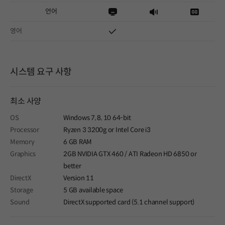
언어
영어
시스템 요구 사항
최소 사양
OS
Windows 7, 8, 10 64-bit
Processor
Ryzen 3 3200g or Intel Core i3
Memory
6 GB RAM
Graphics
2GB NVIDIA GTX 460 / ATI Radeon HD 6850 or
better
DirectX
Version 11
Storage
5 GB available space
Sound
DirectX supported card (5.1 channel support)