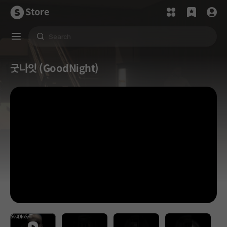
Store
굿나잇 (GoodNight)