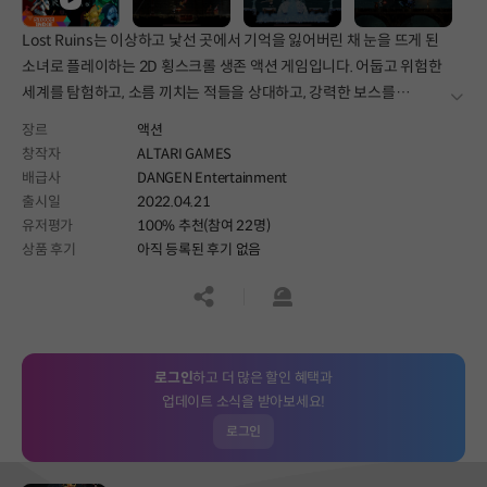
Lost Ruins는 이상하고 낯선 곳에서 기억을 잃어버린 채 눈을 뜨게 된
소녀로 플레이하는 2D 횡스크롤 생존 액션 게임입니다. 어둡고 위험한
세계를 탐험하고, 소름 끼치는 적들을 상대하고, 강력한 보스를
더보
쓰러뜨리세요.
장르
액션
창작자
ALTARI GAMES
배급사
DANGEN Entertainment
출시일
2022.04.21
유저평가
100% 추천(참여 22명)
상품 후기
아직 등록된 후기 없음
공유하기
신고하기
로그인
하고 더 많은 할인 혜택과
업데이트 소식을 받아보세요!
로그인