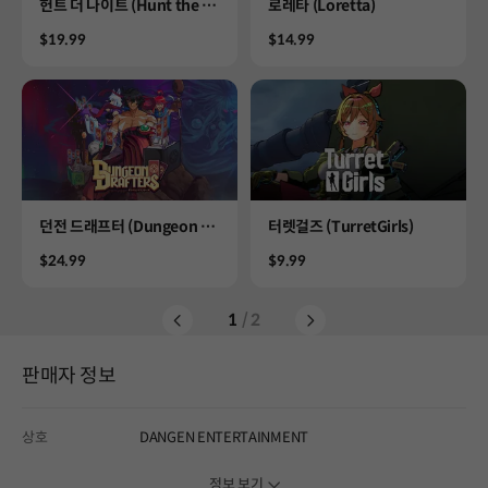
Product
Product
헌트 더 나이트 (Hunt the Ni
로레타 (Loretta)
ght)
Price
Price
$19.99
$14.99
Product
Product
던전 드래프터 (Dungeon Dr
터렛걸즈 (TurretGirls)
afters)
Price
Price
$24.99
$9.99
1
/ 2
판매자 정보
상호
DANGEN ENTERTAINMENT
정보 보기