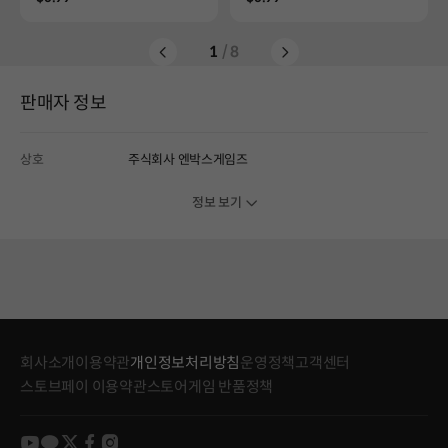
1
/ 8
판매자 정보
상호
주식회사 엔박스게임즈
정보 보기
회사소개
이용약관
개인정보처리방침
운영정책
고객센터
스토브페이 이용약관
스토어게임 반품정책
youtube
kakao
twitter
facebook
instagram