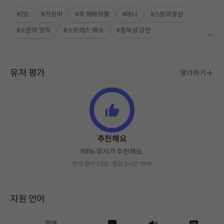
#2D
#가성비
#꼭 해봐야할
#애니
#스토리중심
#소문의 띵작
#스트레스 해소
#중독성 강한
#풍부한 스토리
#싱글플레이
유저 평가
평가하기
추천해요
98% 유저가 추천해요.
평가 참여 55명
평균 3시간 39분
지원 언어
언어