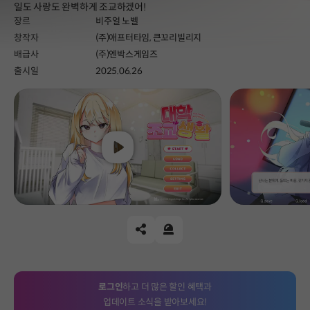
일도 사랑도 완벽하게 조교하겠어!
장르
비주얼 노벨
창작자
(주)애프터타임, 큰꼬리빌리지
배급사
(주)엔박스게임즈
출시일
2025.06.26
Play
공유하기
신고하기
로그인
하고 더 많은 할인 혜택과
업데이트 소식을 받아보세요!