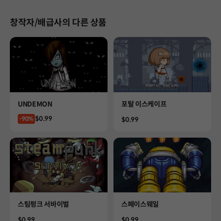
창작자/배급사의 다른 상품
Product
Product
UNDEMON
포탈 이스케이프
Price
$0.99
-90%
Price
$0.99
Product
Product
스팀펑크 서바이벌
스페이스웨일
Price
Price
$0.99
$0.99