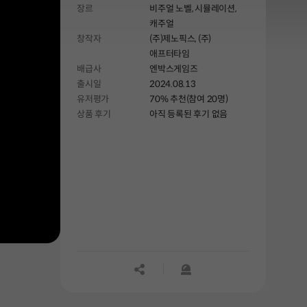
장르
비주얼 노벨,
시뮬레이션,
캐주얼
창작자
(주)제노픽스, (주)
애프터타임
배급사
엔박스게임즈
출시일
2024.08.13
유저평가
70% 추천(참여 20명)
상품 후기
아직 등록된 후기 없음
공유하기
신고하기