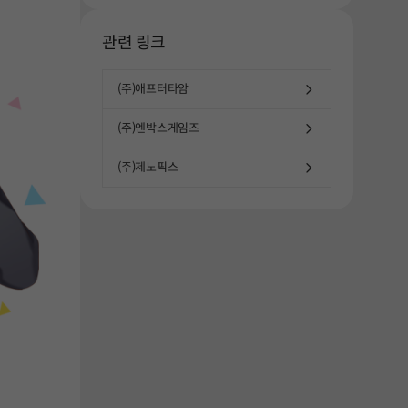
관련 링크
(주)애프터타암
(주)엔박스게임즈
(주)제노픽스