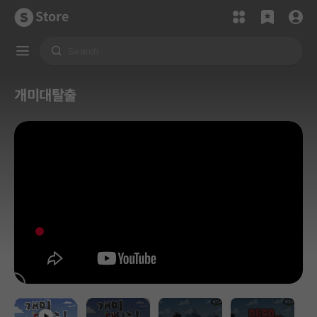
Store
개미대탈출