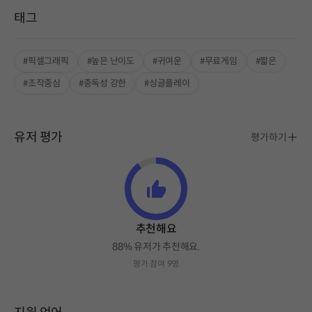
태그
#픽셀그래픽
#높은 난이도
#귀여운
#무료게임
#짧은
#조작중심
#중독성 강한
#싱글플레이
유저 평가
평가하기
추천해요
88% 유저가 추천해요.
평가 참여 9명