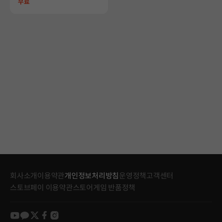
Price
무료
회사소개
이용약관
개인정보처리방침
운영정책
고객센터
스토브페이 이용약관
스토어게임 반품정책
youtube
kakao
twitter
facebook
instagram