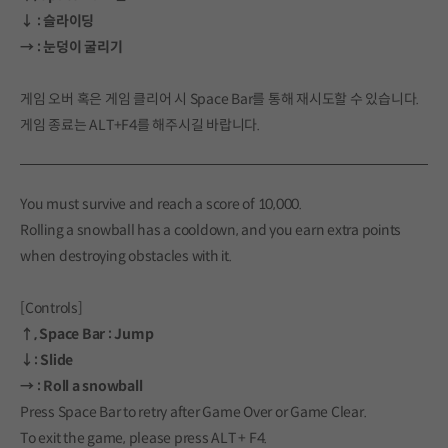
↓ : 슬라이딩
→ : 눈덩이 굴리기
게임 오버 혹은 게임 클리어 시 Space Bar를 통해 재시도할 수 있습니다.
게임 종료는 ALT+F4를 해주시길 바랍니다.
You must survive and reach a score of 10,000.
Rolling a snowball has a cooldown, and you earn extra points
when destroying obstacles with it.
[Controls]
↑, Space Bar : Jump
↓: Slide
→ : Roll a snowball
Press Space Bar to retry after Game Over or Game Clear.
To exit the game, please press ALT + F4.