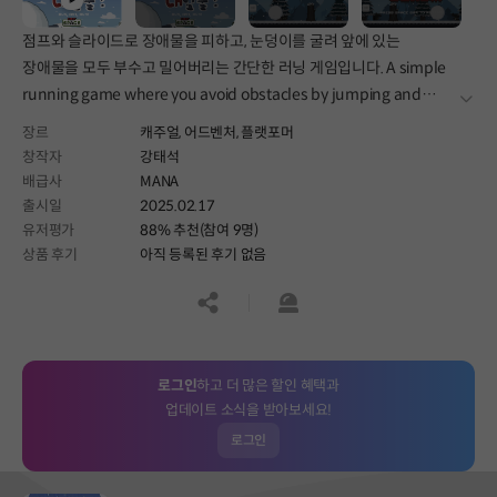
점프와 슬라이드로 장애물을 피하고, 눈덩이를 굴려 앞에 있는
장애물을 모두 부수고 밀어버리는 간단한 러닝 게임입니다. A simple
running game where you avoid obstacles by jumping and
더보
sliding, and roll a snowball to break and push away everything
장르
캐주얼,
어드벤처,
플랫포머
in your path.
창작자
강태석
배급사
MANA
출시일
2025.02.17
유저평가
88% 추천(참여 9명)
상품 후기
아직 등록된 후기 없음
공유하기
신고하기
로그인
하고 더 많은 할인 혜택과
업데이트 소식을 받아보세요!
로그인